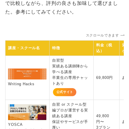
で比較しながら、評判の良さも加味して選びまし
た。参考にしてみてください。
スクロールできます
料金（税
添
講座・スクール名
特徴
込）
ポ
自習型
実績ある講師陣から
学べる講座
卒業生の専用チャッ
69,800円
あ
トあり
Writing Hacks
公式サイト
自習 or スクール型
編プロが運営する実
績ある講座
49,800
保証やサービスが手
円〜
あ
YOSCA
厚い
3プラン