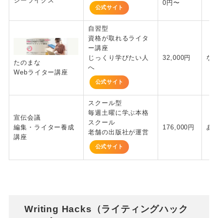
シーライクス
0円〜
公式サイト
自習型
資格が取れるライタ
ー講座
じっくり学びたい人
32,000円
な
たのまな
へ
Webライター講座
公式サイト
スクール型
毎週土曜に学ぶ本格
宣伝会議
スクール
編集・ライター養成
176,000円
あ
老舗の出版社が運営
講座
公式サイト
Writing Hacks（ライティングハック