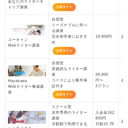
あなたのライターキ
ャリア講座
公式サイト
自習型
リーズナブルに学べ
る講座
完全初学者におすす
19,800円
あ
ユーキャン
め
Webライター講座
公式サイト
自習型
実践的なライター講
座
39,800
コースにより案件保
円〜
あ
Hayakawa
証付き
3プラン
Webライター養成講
座
公式サイト
スクール型
女性専用のライター
入会金162,
講座
800円
あ
月額制で利用できる
月額10,78