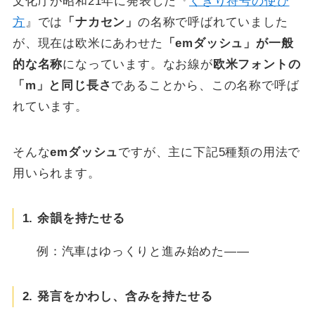
文化庁が昭和21年に発表した『
くぎり符号の使ひ
方
』では
「ナカセン」
の名称で呼ばれていました
が、現在は欧米にあわせた
「emダッシュ」が一般
的な名称
になっています。なお線が
欧米フォントの
「m」と同じ長さ
であることから、この名称で呼ば
れています。
そんな
emダッシュ
ですが、主に下記5種類の用法で
用いられます。
1. 余韻を持たせる
例：汽車はゆっくりと進み始めた——
2. 発言をかわし、含みを持たせる