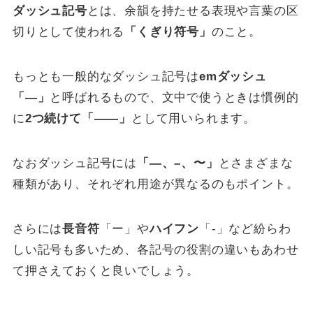
ダッシュ記号
とは、余韻を持たせる表現や言葉の区
切りとして使われる
「くぎり符号」
のこと。
もっとも一般的なダッシュ記号は
emダッシュ
「—」
と呼ばれるもので、文中で使うときは慣例的
に
2つ続けて「——」
として用いられます。
なおダッシュ記号には
「—、–、〜」
とさまざまな
種類があり、それぞれ用途が異なるのもポイント。
さらには
長音符
「ー」や
ハイフン
「-」など紛らわ
しい記号も多いため、各記号の役割の違いもあわせ
て押さえておくと良いでしょう。