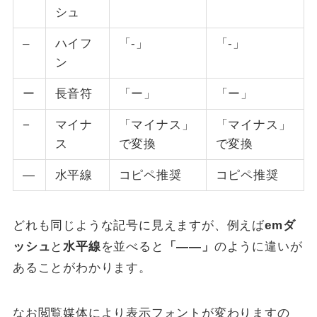
シュ
–
ハイフ
「-」
「-」
ン
ー
長音符
「ー」
「ー」
−
マイナ
「マイナス」
「マイナス」
ス
で変換
で変換
―
水平線
コピペ推奨
コピペ推奨
どれも同じような記号に見えますが、例えば
emダ
ッシュ
と
水平線
を並べると
「―—」
のように違いが
あることがわかります。
なお閲覧媒体により表示フォントが変わりますの