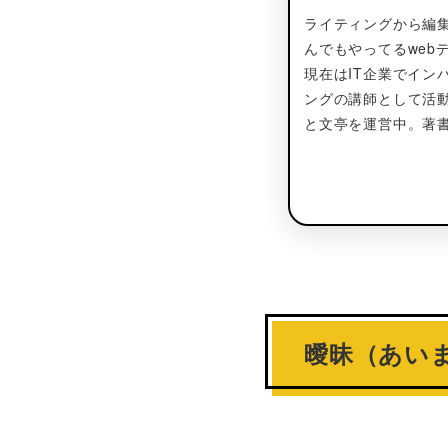
ライティングから編集
んでもやってるweb
現在はIT企業でイン
ングの講師として活
と文亭を運営中。著書
曖昧（あい