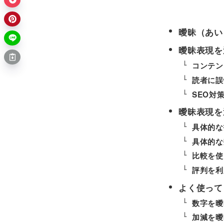
曖昧（あい
曖昧表現を
コンテン
読者に誤
SEO対
曖昧表現を
具体的な
具体的な
比較を使
評判を利
よく使って
数字を曖
加減を曖