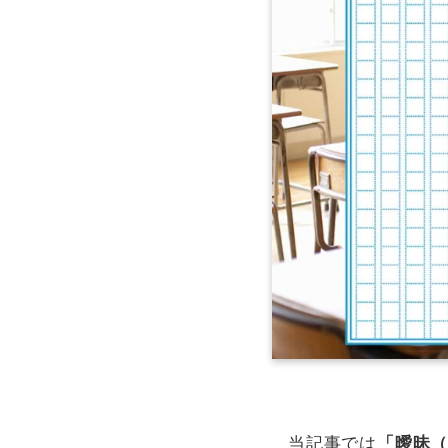
当記事では
「曖昧