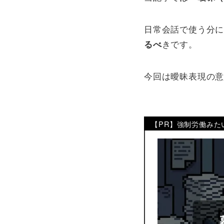
日常会話で使う分
きです。
るべ
今回は曖昧表現の
【PR】強制労働みた