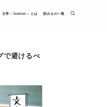
文亭 – fumitei – とは
読みもの一覧
グで避けるべ