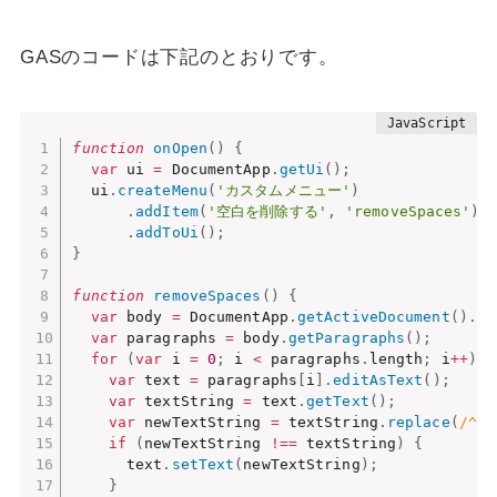
GASのコードは下記のとおりです。
function
onOpen
(
)
{
var
 ui 
=
 DocumentApp
.
getUi
(
)
;
  ui
.
createMenu
(
'カスタムメニュー'
)
.
addItem
(
'空白を削除する'
,
'removeSpaces'
)
.
addToUi
(
)
;
}
function
removeSpaces
(
)
{
var
 body 
=
 DocumentApp
.
getActiveDocument
(
)
.
ge
var
 paragraphs 
=
 body
.
getParagraphs
(
)
;
for
(
var
 i 
=
0
;
 i 
<
 paragraphs
.
length
;
 i
++
)
{
var
 text 
=
 paragraphs
[
i
]
.
editAsText
(
)
;
var
 textString 
=
 text
.
getText
(
)
;
var
 newTextString 
=
 textString
.
replace
(
/^[
if
(
newTextString 
!==
 textString
)
{
      text
.
setText
(
newTextString
)
;
}