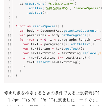
  ui
.
createMenu
(
'カスタムメニュー'
)
.
addItem
(
'空白を削除する'
,
'removeSpaces'
)
.
addToUi
(
)
;
}
function
removeSpaces
(
)
{
var
 body 
=
 DocumentApp
.
getActiveDocument
(
)
.
ge
var
 paragraphs 
=
 body
.
getParagraphs
(
)
;
for
(
var
 i 
=
0
;
 i 
<
 paragraphs
.
length
;
 i
++
)
{
var
 text 
=
 paragraphs
[
i
]
.
editAsText
(
)
;
var
 textString 
=
 text
.
getText
(
)
;
var
 newTextString 
=
 textString
.
replace
(
/[ 
if
(
newTextString 
!==
 textString
)
{
      text
.
setText
(
newTextString
)
;
}
}
}
修正対象を検索するときの条件である正規表現(/^[
]+/gm, “”)を(/[ ]/g, “”)に変更したコードです。