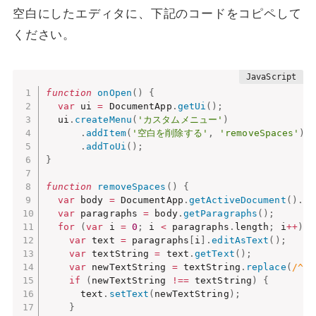
空白にしたエディタに、下記のコードをコピペして
ください。
function
onOpen
(
)
{
var
 ui 
=
 DocumentApp
.
getUi
(
)
;
  ui
.
createMenu
(
'カスタムメニュー'
)
.
addItem
(
'空白を削除する'
,
'removeSpaces'
)
.
addToUi
(
)
;
}
function
removeSpaces
(
)
{
var
 body 
=
 DocumentApp
.
getActiveDocument
(
)
.
ge
var
 paragraphs 
=
 body
.
getParagraphs
(
)
;
for
(
var
 i 
=
0
;
 i 
<
 paragraphs
.
length
;
 i
++
)
{
var
 text 
=
 paragraphs
[
i
]
.
editAsText
(
)
;
var
 textString 
=
 text
.
getText
(
)
;
var
 newTextString 
=
 textString
.
replace
(
/^[
if
(
newTextString 
!==
 textString
)
{
      text
.
setText
(
newTextString
)
;
}